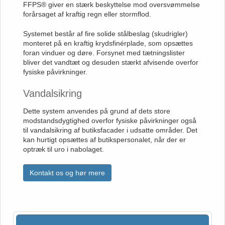
FFPS® giver en stærk beskyttelse mod oversvømmelse
forårsaget af kraftig regn eller stormflod.
Systemet består af fire solide stålbeslag (skudrigler)
monteret på en kraftig krydsfinérplade, som opsættes
foran vinduer og døre. Forsynet med tætningslister
bliver det vandtæt og desuden stærkt afvisende overfor
fysiske påvirkninger.
Vandalsikring
Dette system anvendes på grund af dets store
modstandsdygtighed overfor fysiske påvirkninger også
til vandalsikring af butiksfacader i udsatte områder. Det
kan hurtigt opsættes af butikspersonalet, når der er
optræk til uro i nabolaget.
Kontakt os og hør mere