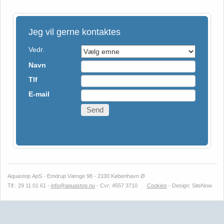
Jeg vil gerne kontaktes
Vedr.
Navn
Tlf
E-mail
Send
Aquastop
ApS - Emdrup Vænge 98 - 2100 København Ø
Tlf.: 29 11 01 61 -
info@aquastop.nu
- Cvr: 4557 3710
Cookies
-
Design: SiteNow