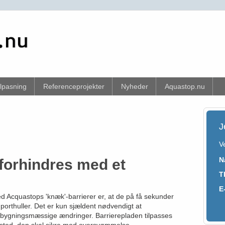
ilpasning
Referenceprojekter
Nyheder
Aquastop.nu
J
V
N
orhindres med et
T
E
ved Acquastops 'knæk'-barrierer er, at de på få sekunder
porthuller. Det er kun sjældent nødvendigt at
ge bygningsmæssige ændringer. Barrierepladen tilpasses