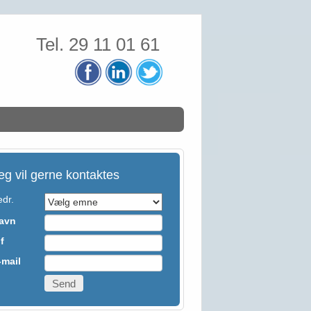
Tel. 29 11 01 61
eg vil gerne kontaktes
edr.
avn
lf
-mail
Send