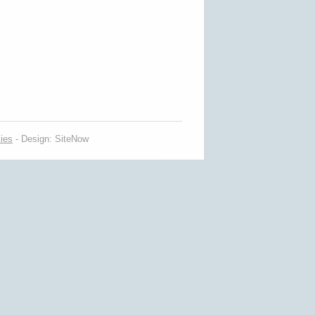
ies
-
Design: SiteNow