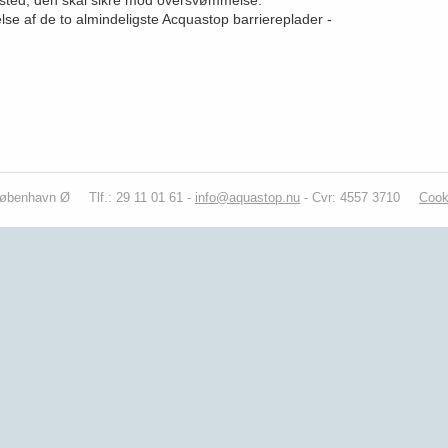
et sted, den skal sikre mod oversvømmelse.
se af de to almindeligste Acquastop barriereplader -
København Ø
Tlf.: 29 11 01 61 -
info@aquastop.nu
- Cvr: 4557 3710
Cook