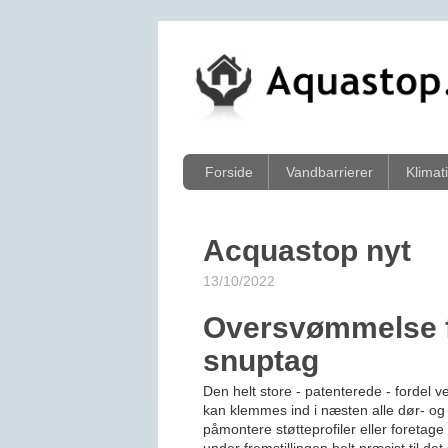
Forside
Vandbarrierer
Klimat
Acquastop nyt
13/10/2022
Oversvømmelse f
snuptag
Den helt store - patenterede - fordel 
kan klemmes ind i næsten alle dør- og 
påmontere støtteprofiler eller foreta