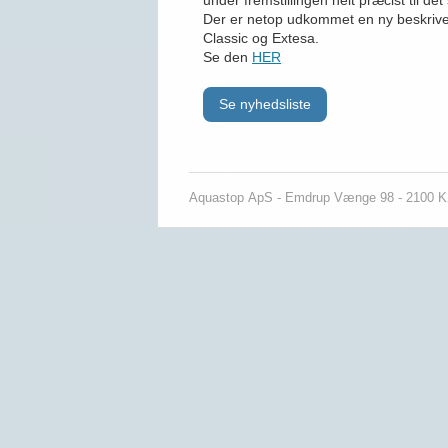
under fremstillingen helt præcist til d
Der er netop udkommet en ny beskrivel
Classic og Extesa.
Se den
HER
Se nyhedsliste
Aquastop
ApS - Emdrup Vænge 98 - 2100 